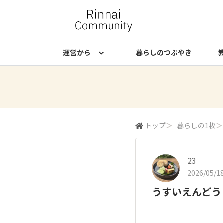
運営から
暮らしのつぶやき
お知らせ
ランクプレゼント
Rinnai Style（公式EC）
社員のつぶやき
Instagram
トップ
＞
暮らしの1枚
＞
23
2026/05/18
うすいえんどう