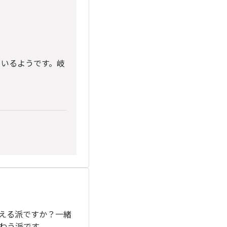
ているようです。岐
える派ですか？一緒
わう派です