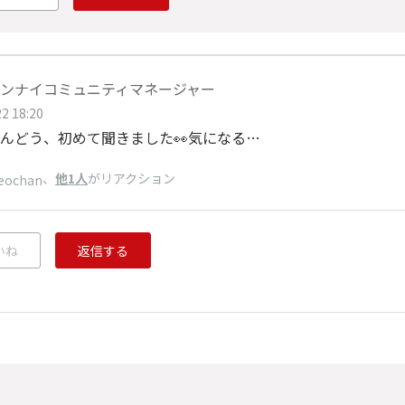
ンナイコミュニティマネージャー
2 18:20
んどう、初めて聞きました👀気になる…
、
他1人
がリアクション
eochan
いね
返信する