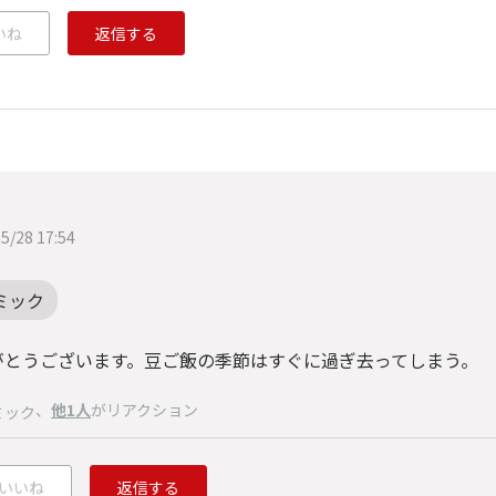
いね
返信する
5/28 17:54
ミック
がとうございます。豆ご飯の季節はすぐに過ぎ去ってしまう。
、
他1人
がリアクション
ミック
いいね
返信する