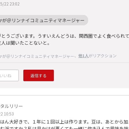
5/22 23:02
かが＠リンナイコミュニティマネージャー
がとうございます。うすいえんどうは、関西圏でよく食べられ
友人は聞いたことないと。
、
他1人
がリアクション
かが＠リンナイコミュニティマネージャー
いいね
返信する
タルリリー
2 10:53
はん大好きで、１年に１回以上は作ります。豆は、あとから加
む派ですか？私は見かけが悪くても一緒に炊き込んで風味を味