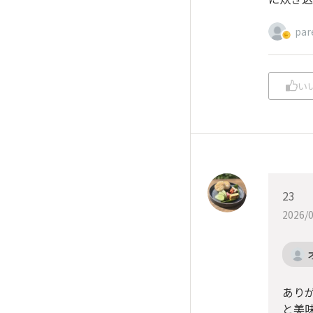
par
い
23
2026/0
あり
と美