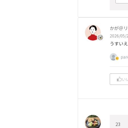
かが＠リ
2026/05/2
うすいえ
par
い
23