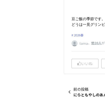
豆ご飯の季節です
どうは一見グリンピ
2026春
、
他20人
が
tama
いいね
前の投稿