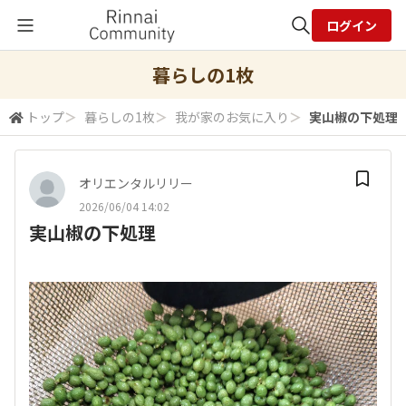
ログイン
全体検索
暮らしの1枚
トップ
＞
暮らしの1枚
＞
我が家のお気に入り
＞
実山椒の下処理
検索
オリエンタルリリー
2026/06/04 14:02
実山椒の下処理