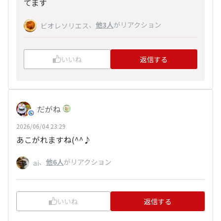
てます
、
他3人
がリアクション
ビオレソリエス
いいね
返信する
だがね
2026/06/04 23:29
あこがれますね(^^♪
、
他6人
がリアクション
ai
いいね
返信する