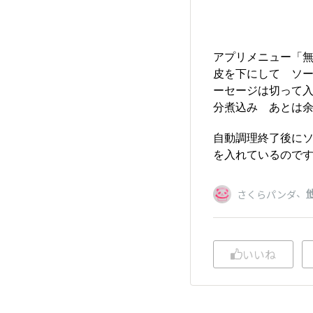
アプリメニュー「
皮を下にして ソ
ーセージは切って入
分煮込み あとは
自動調理終了後に
を入れているので
、
さくらパンダ
いいね