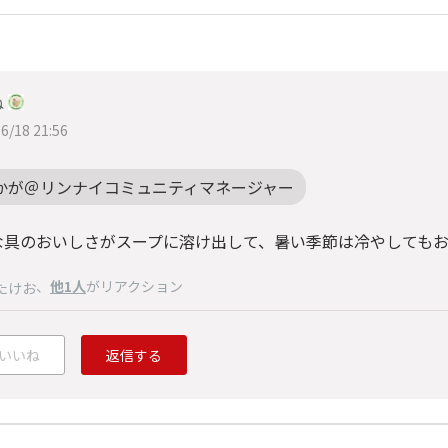
ね
6/18 21:56
かが＠リンナイコミュニティマネージャー
な具のおいしさがスープに溶け出して、暑い季節は冷やしてもおい
、
他1人
がリアクション
たけお
いいね
返信する