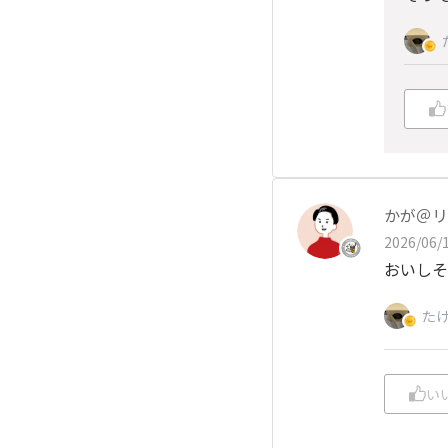
かが＠リ
2026/06/1
おいしそ
た
い