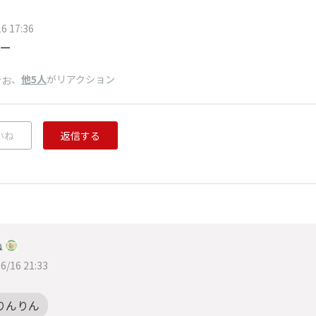
6 17:36
ー
、
他5人
がリアクション
けお
いね
返信する
ね
6/16 21:33
りんりん