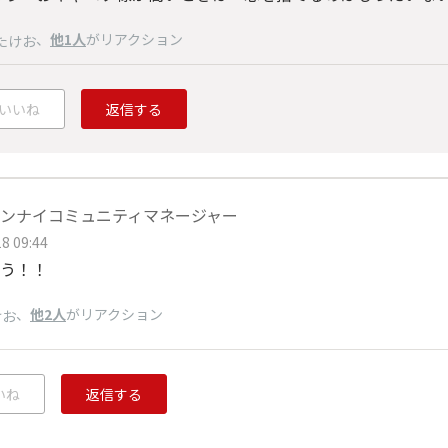
、
他1人
がリアクション
たけお
いいね
返信する
ンナイコミュニティマネージャー
8 09:44
う！！
、
他2人
がリアクション
けお
いね
返信する