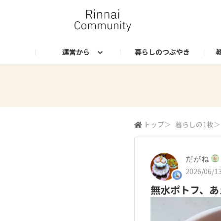
運営から
暮らしのつぶやき
お知らせ
ランクプレゼント
Rinnai Style（公式EC）
社員のつぶやき
Instagram
トップ
＞
暮らしの1枚
＞
だがね
2026/06/13
無水ポトフ、あ