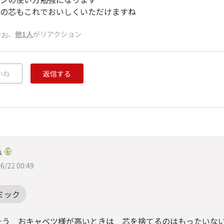
の芯もこれでおいしくいただけますね
、
他1人
がリアクション
けお
いね
返信する
ね
6/22 00:49
ミック
そう おキャベツ様が高いときは 芯を捨てるのはもったいない